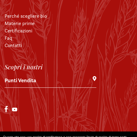
Perché scegliere bio
Materie prime
Certificazioni
Faq
Contatti
Scopri i nostri
Punti Vendita
© MONVISO GROUP SRL P.IVA IT 10138110969
Questo sito non usa cookie di profilazione e non consente l’invio di cookie di terze parti;