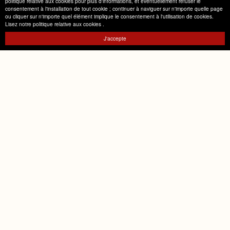
politique relative aux cookies pour plus d'informations, et éventuellement refuser le
consentement à l'installation de tout cookie ; continuer à naviguer sur n'importe quelle page
ou cliquer sur n'importe quel élément implique le consentement à l'utilisation de cookies.
Lisez notre politique relative aux cookies
.
J'accepte
De la bonne
pour une bonne