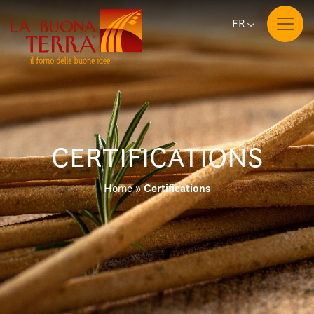
FR
CERTIFICATIONS
Certifications
Home
»