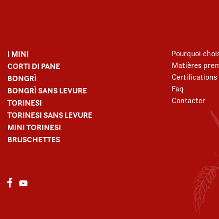
I MINI
Pourquoi chois
Matières prem
CORTI DI PANE
Certifications
BONGRÌ
Faq
BONGRÌ SANS LEVURE
Contacter
TORINESI
TORINESI SANS LEVURE
MINI TORINESI
BRUSCHETTES