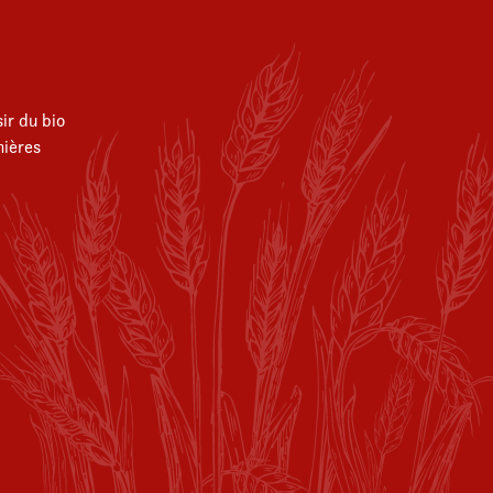
ir du bio
ières