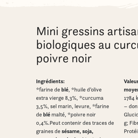
Mini gressins artis
biologiques au cur
poivre noir
Ingrédients:
Valeur
blé
moyen
*farine de
, *huile d’olive
extra vierge 8,3%, *curcuma
1784 k
3,5%, sel marin, levure, *farine
– dont
blé
de
malté, *poivre noir
Glucid
0,4%.Peut contenir des traces de
g; Fib
sésame, soja,
graines de
Protéi